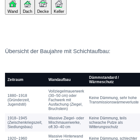
Wand
Dach
Decke
Keller
Übersicht der Baujahre mit Schichtaufbau:
Dämmstandard /
Zeitraum
Wandaufbau
Wärmeschutz
Vollziegelmauerwerk
1880–1918
(30–50 cm) oder
Keine Dämmung, sehr hohe
(Gründerzeit,
Fachwerk mit
Transmissionswärmeverluste
Jugendstil)
Ausfachung (Ziegel,
Bruchstein)
1918–1945
Massive Ziegel- oder
Keine Dämmung, teils
(Zwischenkriegszeit,
Mischmauerwerke,
schwache Putze als
Siedlungsbau)
oft 30–40 cm
Witterungsschutz
Massive Hinterwand
1920–1960
Keine Dämmung, schlechter