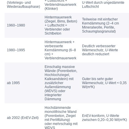
+ Luftschicht +
(Vorkriegs- und
U-Wert durch ungedämmte
Verblendmauerwerk
Wiederaufbauphase)
Luftschicht
(Klinker)
Hintermauerwerk
Teilweise mit einfacher
(Ziegel, Bims, Beton)
Kerndämmung (2–4 cm
1960–1980
+ Luftschicht +
Mineralwolle, Perlite,
Verblender oder
Schaumglasgranulat)
Sichtbeton
Hintermauerwerk +
verbesserte
Deutlich verbesserter
1980–1995
Kerndämmung (6–8
Wärmeschutz, U-Werte
cm) +
deutlich reduziert
Verblendmauerwerk
Einschalig massive
Wände (Porenbeton,
Hochlochziegel,
Kalksandstein) mit
Guter bis sehr guter
ab 1995
zusätzlicher
Wärmeschutz, U-Wert < 0,35
Außendämmung
W/(m²K)
(WDVS) oder
integrierter
Dämmung
Hochdämmende
monolithische Wand
(Porenbeton, Ziegel
EnEV-konform, U-Werte
ab 2002 (EnEV-Zeit)
mit Perlitfüllung)
zwischen 0,20–0,30 W/(m²K)
oder mehrschalig mit
WDVS