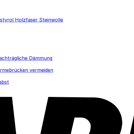
ystyrol
Holzfaser
Steinwolle
achträgliche Dämmung
rmebrücken vermeiden
abst