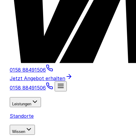
0158 88491506
Jetzt Angebot erhalten
0158 88491506
Leistungen
Standorte
Wissen