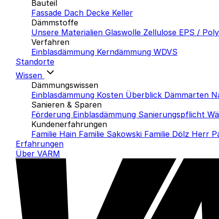
Bauteil
Fassade
Dach
Decke
Keller
Dämmstoffe
Unsere Materialien
Glaswolle
Zellulose
EPS / Pol
Verfahren
Einblasdämmung
Kerndämmung
WDVS
Standorte
Wissen
Dämmungswissen
Einblasdämmung Kosten
Überblick Dämmarten
N
Sanieren & Sparen
Förderung Einblasdämmung
Sanierungspflicht
Wä
Kundenerfahrungen
Familie Hain
Familie Sakowski
Familie Dölz
Herr P
Erfahrungen
Über VARM