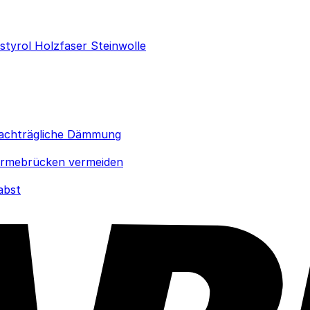
ystyrol
Holzfaser
Steinwolle
achträgliche Dämmung
rmebrücken vermeiden
abst