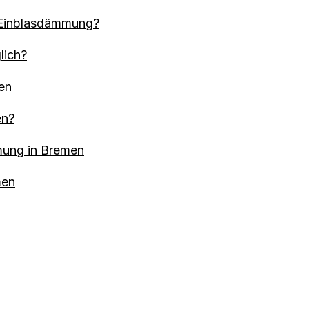
e Einblasdämmung?
lich?
en
en?
mung in Bremen
men