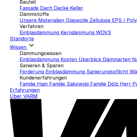
Bauteil
Fassade
Dach
Decke
Keller
Dämmstoffe
Unsere Materialien
Glaswolle
Zellulose
EPS / Pol
Verfahren
Einblasdämmung
Kerndämmung
WDVS
Standorte
Wissen
Dämmungswissen
Einblasdämmung Kosten
Überblick Dämmarten
N
Sanieren & Sparen
Förderung Einblasdämmung
Sanierungspflicht
Wä
Kundenerfahrungen
Familie Hain
Familie Sakowski
Familie Dölz
Herr P
Erfahrungen
Über VARM