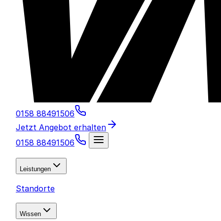
0158 88491506
Jetzt Angebot erhalten
0158 88491506
Leistungen
Standorte
Wissen