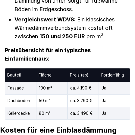
Dämmung von unten sorgt für fußwarme
Böden im Erdgeschoss.
Vergleichswert WDVS:
Ein klassisches
Wärmedämmverbundsystem kostet oft
zwischen
150 und 250 EUR
pro m².
Preisübersicht für ein typisches
Einfamilienhaus:
Bauteil
Fläche
Preis (ab)
Förderfähig
Fassade
100 m²
ca. 4.190 €
Ja
Dachboden
50 m²
ca. 3.290 €
Ja
Kellerdecke
80 m²
ca. 3.490 €
Ja
Kosten für eine Einblasdämmung