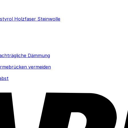
ystyrol
Holzfaser
Steinwolle
achträgliche Dämmung
rmebrücken vermeiden
abst