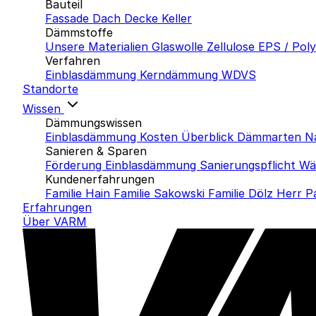
Bauteil
Fassade
Dach
Decke
Keller
Dämmstoffe
Unsere Materialien
Glaswolle
Zellulose
EPS / Pol
Verfahren
Einblasdämmung
Kerndämmung
WDVS
Standorte
Wissen
Dämmungswissen
Einblasdämmung Kosten
Überblick Dämmarten
N
Sanieren & Sparen
Förderung Einblasdämmung
Sanierungspflicht
Wä
Kundenerfahrungen
Familie Hain
Familie Sakowski
Familie Dölz
Herr P
Erfahrungen
Über VARM