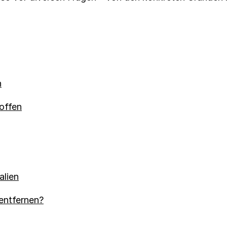
n
offen
alien
entfernen?