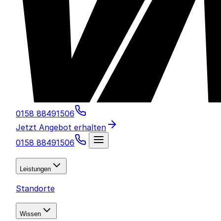
0158 88491506
Jetzt Angebot erhalten
0158 88491506
Leistungen
Standorte
Wissen