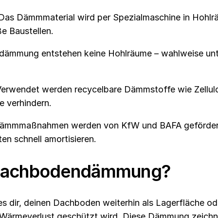
 Das Dämmmaterial wird per Spezialmaschine in Hohlrä
ße Baustellen.
asdämmung entstehen keine Hohlräume – wahlweise un
Verwendet werden recycelbare Dämmstoffe wie Zellulos
e verhindern.
Dämmmaßnahmen werden von KfW und BAFA gefördert 
en schnell amortisieren.
e Dachbodendämmung?
ir, deinen Dachboden weiterhin als Lagerfläche oder
 Wärmeverlust geschützt wird. Diese Dämmung zeichnet