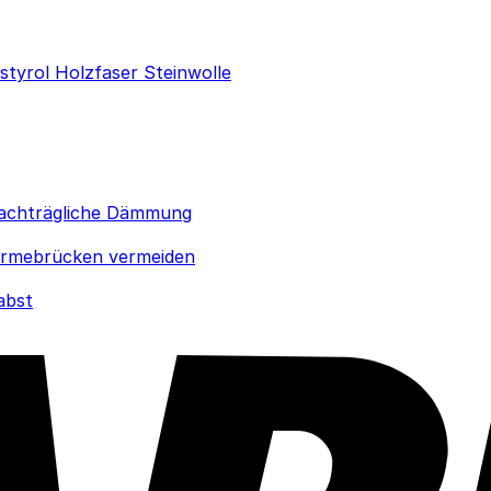
ystyrol
Holzfaser
Steinwolle
achträgliche Dämmung
rmebrücken vermeiden
abst