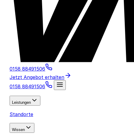
0158 88491506
Jetzt Angebot erhalten
0158 88491506
Leistungen
Standorte
Wissen