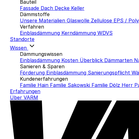
Bauteil
Fassade
Dach
Decke
Keller
Dämmstoffe
Unsere Materialien
Glaswolle
Zellulose
EPS / Pol
Verfahren
Einblasdämmung
Kerndämmung
WDVS
Standorte
Wissen
Dämmungswissen
Einblasdämmung Kosten
Überblick Dämmarten
N
Sanieren & Sparen
Förderung Einblasdämmung
Sanierungspflicht
Wä
Kundenerfahrungen
Familie Hain
Familie Sakowski
Familie Dölz
Herr P
Erfahrungen
Über VARM