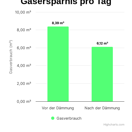
Gasersparnis pro Tag
10,00 m³
8,39 m³
8,39 m³
8,00 m³
Gasverbrauch (m³)
6,12 m³
6,12 m³
6,00 m³
4,00 m³
2,00 m³
0,00 m³
Vor der Dämmung
Nach der Dämmung
Gasverbrauch
Highcharts.com