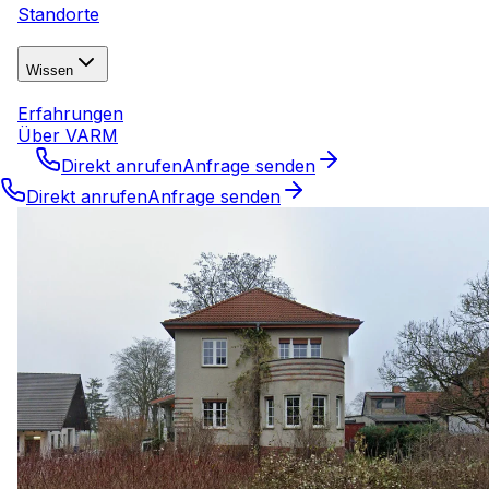
Standorte
Wissen
Erfahrungen
Über VARM
Direkt anrufen
Anfrage senden
Direkt anrufen
Anfrage senden