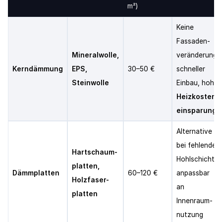
m²)
Keine
Fassaden-
Mineralwolle,
veränderung,
Kerndämmung
EPS,
30–50 €
schneller
Steinwolle
Einbau, hohe
Heizkosten-
einsparung
Alternative
bei fehlender
Hartschaum-
Hohlschicht,
platten,
Dämmplatten
60–120 €
anpassbar
Holzfaser-
an
platten
Innenraum-
nutzung