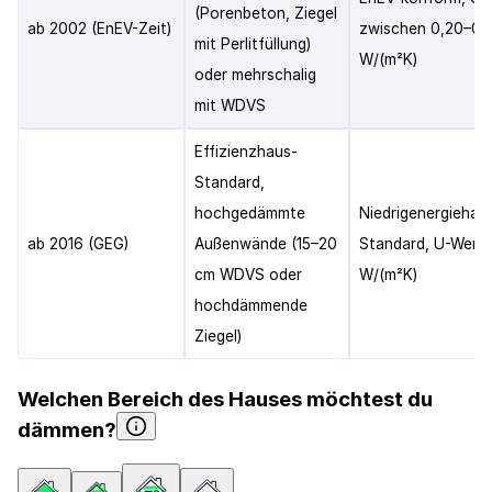
(Porenbeton, Ziegel
ab 2002 (EnEV-Zeit)
zwischen 0,20–0,
mit Perlitfüllung)
W/(m²K)
oder mehrschalig
mit WDVS
Effizienzhaus-
Standard,
hochgedämmte
Niedrigenergiehau
ab 2016 (GEG)
Außenwände (15–20
Standard, U-Werte
cm WDVS oder
W/(m²K)
hochdämmende
Ziegel)
Welchen Bereich des Hauses möchtest du
dämmen?