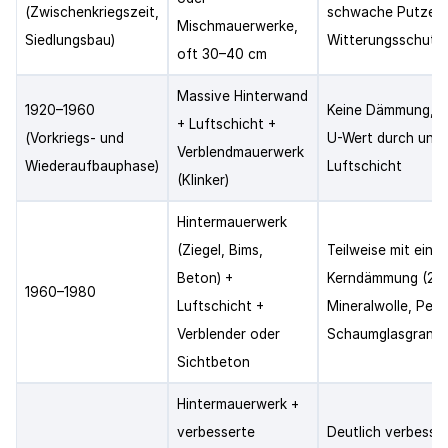
(Zwischenkriegszeit,
schwache Putze a
Mischmauerwerke,
Siedlungsbau)
Witterungsschutz
oft 30–40 cm
Massive Hinterwand
1920–1960
Keine Dämmung, s
+ Luftschicht +
(Vorkriegs- und
U-Wert durch un
Verblendmauerwerk
Wiederaufbauphase)
Luftschicht
(Klinker)
Hintermauerwerk
(Ziegel, Bims,
Teilweise mit einf
Beton) +
Kerndämmung (2–
1960–1980
Luftschicht +
Mineralwolle, Perli
Verblender oder
Schaumglasgranul
Sichtbeton
Hintermauerwerk +
verbesserte
Deutlich verbesser