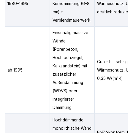
1980–1995
Kerndämmung (6–8
Wärmeschutz, U-W
cm) +
deutlich reduziert
Verblendmauerwerk
Einschalig massive
Wände
(Porenbeton,
Hochlochziegel,
Guter bis sehr gut
Kalksandstein) mit
ab 1995
Wärmeschutz, U-W
zusätzlicher
0,35 W/(m²K)
Außendämmung
(WDVS) oder
integrierter
Dämmung
Hochdämmende
monolithische Wand
EnEV-konform, U-