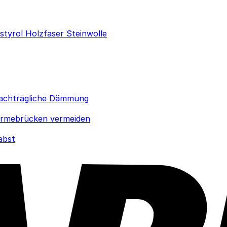
ystyrol
Holzfaser
Steinwolle
achträgliche Dämmung
rmebrücken vermeiden
abst