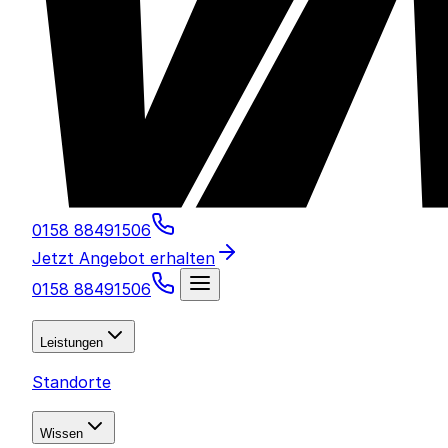
0158 88491506
Jetzt Angebot erhalten
0158 88491506
Leistungen
Standorte
Wissen