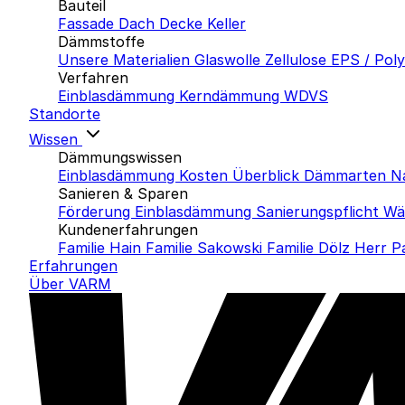
Bauteil
Fassade
Dach
Decke
Keller
Dämmstoffe
Unsere Materialien
Glaswolle
Zellulose
EPS / Pol
Verfahren
Einblasdämmung
Kerndämmung
WDVS
Standorte
Wissen
Dämmungswissen
Einblasdämmung Kosten
Überblick Dämmarten
N
Sanieren & Sparen
Förderung Einblasdämmung
Sanierungspflicht
Wä
Kundenerfahrungen
Familie Hain
Familie Sakowski
Familie Dölz
Herr P
Erfahrungen
Über VARM