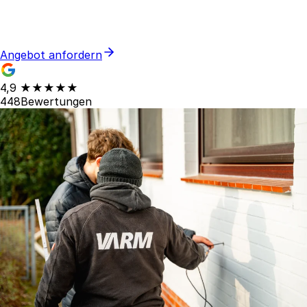
langfristig stabile Energiekosten. Ab
25 € pro
Quadratmeter
.
Angebot anfordern
4,9
★★★★★
448
Bewertungen