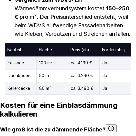
Wärmedämmverbundsystem kostet
150–250
€
pro m². Der Preisunterschied entsteht, weil
beim WDVS aufwendige Fassadenarbeiten
wie Kleben, Verputzen und Streichen anfallen.
Bauteil
Fläche
Preis (ab)
Förderfähig
Fassade
100 m²
ca. 4.190 €
Ja
Dachboden
50 m²
ca. 3.290 €
Ja
Kellerdecke
80 m²
ca. 3.490 €
Ja
Kosten für eine Einblasdämmung
kalkulieren
Wie groß ist die zu dämmende Fläche?