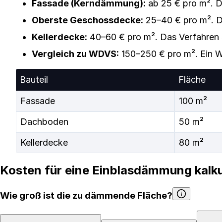
Fassade (Kerndämmung):
ab 25 € pro m². D
Oberste Geschossdecke:
25–40 € pro m². D
Kellerdecke:
40–60 € pro m². Das Verfahren s
Vergleich zu WDVS:
150–250 € pro m². Ein 
Bauteil
Fläche
Fassade
100 m²
Dachboden
50 m²
Kellerdecke
80 m²
Kosten für eine Einblasdämmung kalku
Wie groß ist die zu dämmende Fläche?