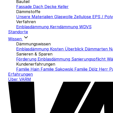
Bauteil
Fassade
Dach
Decke
Keller
Dämmstoffe
Unsere Materialien
Glaswolle
Zellulose
EPS / Pol
Verfahren
Einblasdämmung
Kerndämmung
WDVS
Standorte
Wissen
Dämmungswissen
Einblasdämmung Kosten
Überblick Dämmarten
N
Sanieren & Sparen
Förderung Einblasdämmung
Sanierungspflicht
Wä
Kundenerfahrungen
Familie Hain
Familie Sakowski
Familie Dölz
Herr P
Erfahrungen
Über VARM