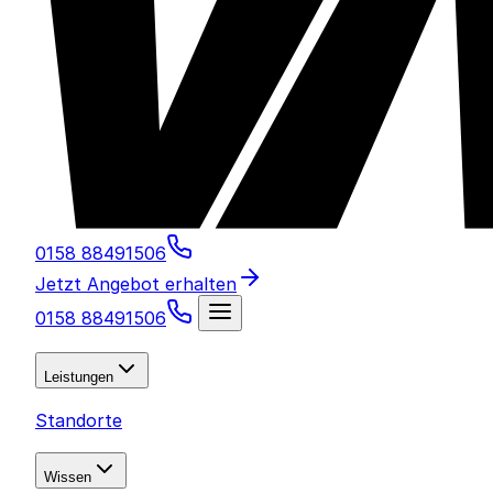
0158 88491506
Jetzt Angebot erhalten
0158 88491506
Leistungen
Standorte
Wissen