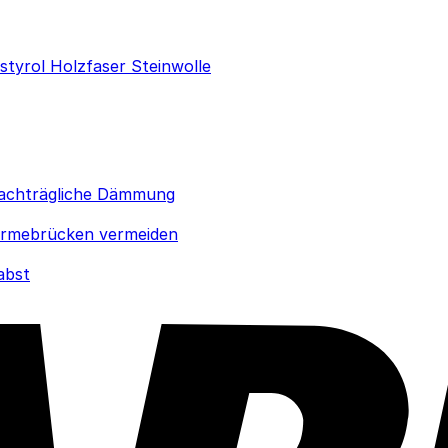
ystyrol
Holzfaser
Steinwolle
achträgliche Dämmung
rmebrücken vermeiden
abst