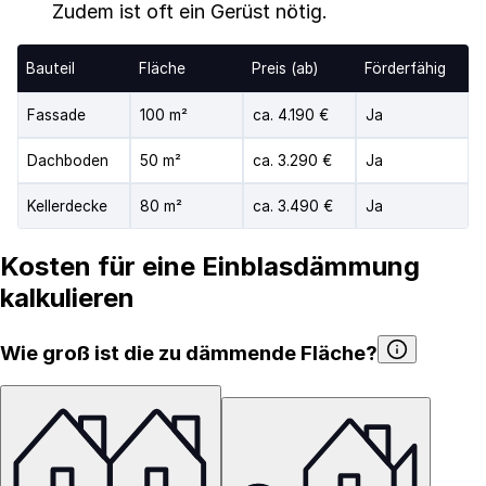
Zudem ist oft ein Gerüst nötig.
Bauteil
Fläche
Preis (ab)
Förderfähig
Fassade
100 m²
ca. 4.190 €
Ja
Dachboden
50 m²
ca. 3.290 €
Ja
Kellerdecke
80 m²
ca. 3.490 €
Ja
Kosten für eine Einblasdämmung
kalkulieren
Wie groß ist die zu dämmende Fläche?