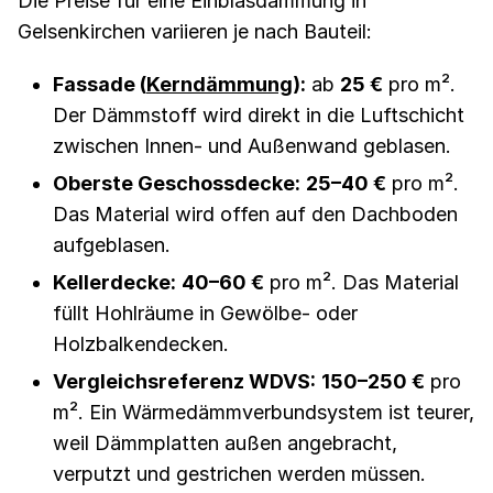
Die Preise für eine Einblasdämmung in
Gelsenkirchen variieren je nach Bauteil:
Fassade (
Kerndämmung
):
ab
25 €
pro m².
Der Dämmstoff wird direkt in die Luftschicht
zwischen Innen- und Außenwand geblasen.
Oberste Geschossdecke:
25–40 €
pro m².
Das Material wird offen auf den Dachboden
aufgeblasen.
Kellerdecke:
40–60 €
pro m². Das Material
füllt Hohlräume in Gewölbe- oder
Holzbalkendecken.
Vergleichsreferenz WDVS:
150–250 €
pro
m². Ein Wärmedämmverbundsystem ist teurer,
weil Dämmplatten außen angebracht,
verputzt und gestrichen werden müssen.