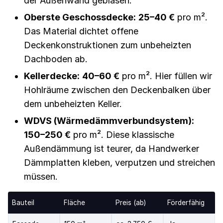
der Außenwand geblasen.
Oberste Geschossdecke:
25–40 €
pro m².
Das Material dichtet offene
Deckenkonstruktionen zum unbeheizten
Dachboden ab.
Kellerdecke:
40–60 €
pro m². Hier füllen wir
Hohlräume zwischen den Deckenbalken über
dem unbeheizten Keller.
WDVS (Wärmedämmverbundsystem):
150–250 €
pro m². Diese klassische
Außendämmung ist teurer, da Handwerker
Dämmplatten kleben, verputzen und streichen
müssen.
Bauteil
Fläche
Preis (ab)
Förderfähig