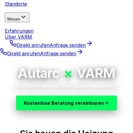
Standorte
Wissen
Erfahrungen
Über VARM
Direkt anrufen
Anfrage senden
Direkt anrufen
Anfrage senden
Autarc
×
VARM
Jetzt dämmen und mehr sparen als zahlen!
Kostenlose Beratung vereinbaren